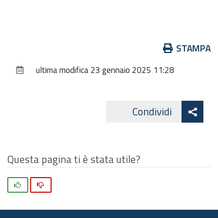
Azioni
STAMPA
sul
ultima modifica
23 gennaio 2025 11:28
documento
Att
Condividi
Facebo
cond
Questa pagina ti è stata utile?
Si
No