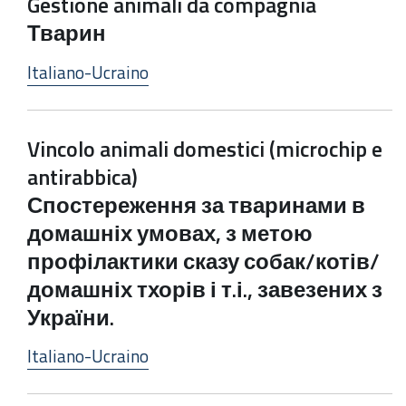
Gestione animali da compagnia
Тварин
Italiano-Ucraino
Vincolo animali domestici (microchip e
antirabbica)
Спостереження за тваринами в
домашніх умовах, з метою
профілактики сказу собак/котів/
домашніх тхорів і т.і., завезених з
України.
Italiano-Ucraino