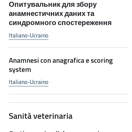
Опитувальник для збору
анамнестичних даних та
синдромного спостереження
Italiano-Ucraino
Anamnesi con anagrafica e scoring
system
Italiano-Ucraino
Sanità veterinaria