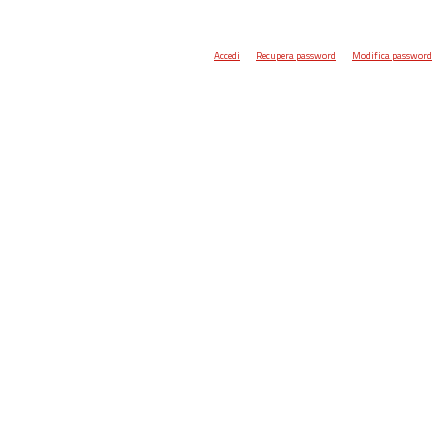
Accedi
Recupera password
Modifica password