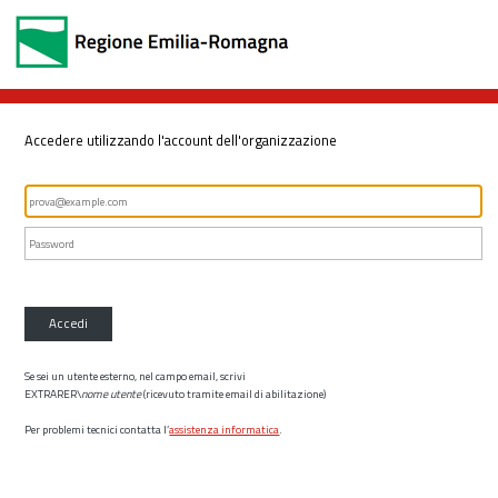
Accedere utilizzando l'account dell'organizzazione
Accedi
Se sei un utente esterno, nel campo email, scrivi
EXTRARER\
nome utente
(ricevuto tramite email di abilitazione)
Per problemi tecnici contatta l’
assistenza informatica
.