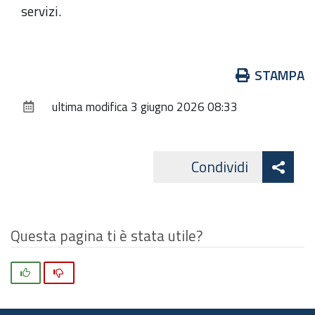
servizi.
Azioni
STAMPA
sul
ultima modifica
3 giugno 2026 08:33
documento
Att
Condividi
Facebo
cond
Questa pagina ti è stata utile?
Si
No