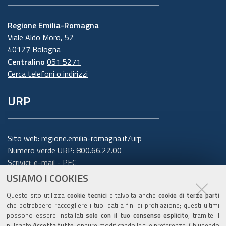
Regione Emilia-Romagna
Viale Aldo Moro, 52
40127 Bologna
Centralino
051 5271
Cerca telefoni o indirizzi
URP
Sito web:
regione.emilia-romagna.it/urp
Numero verde URP:
800.66.22.00
Scrivici:
e-mail
-
PEC
USIAMO I COOKIES
Trasparenza
Questo sito utilizza
cookie tecnici
e talvolta anche
cookie di terze parti
che potrebbero raccogliere i tuoi dati a fini di profilazione; questi ultimi
possono essere installati
solo con il tuo consenso esplicito
, tramite il
pulsante
Accetta tutto
, oppure modificando le tue preferenze. Chiudendo