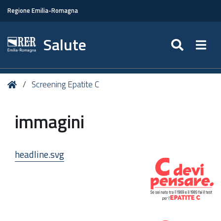
Regione Emilia-Romagna
Salute
SEARC
Togg
Tu
Home
Screening Epatite C
sei
qui:
immagini
headline.svg