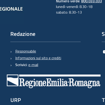
Numero verde
:
800.033.033
lunedì-venerdì: 8.30-18
sabato: 8.30-13
Redazione
S
Responsabile
Informazioni sul sito e crediti
Scrivici
:
e-mail
URP
T