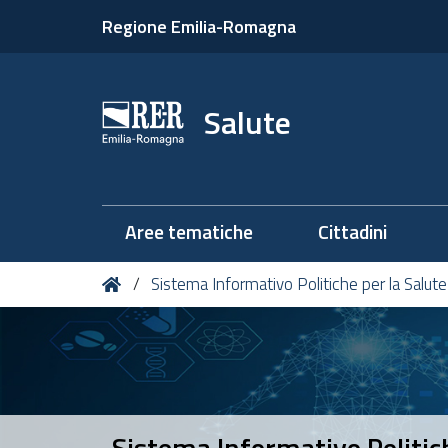
Regione Emilia-Romagna
Salute
Aree tematiche
Cittadini
Tu
Home
Sistema Informativo Politiche per la Salute 
sei
qui:
Sistema Informativo Politiche