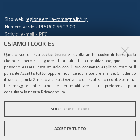
Sito web:
regione.emilia-romagna.it/urp
Numero verde URP:
800.66.22.00
Scrivici:
e-mail
-
PEC
USIAMO I COOKIES
Trasparenza
Questo sito utilizza
cookie tecnici
e talvolta anche
cookie di terze parti
che potrebbero raccogliere i tuoi dati a fini di profilazione; questi ultimi
possono essere installati
solo con il tuo consenso esplicito
, tramite il
pulsante
Accetta tutto
, oppure modificando le tue preferenze. Chiudendo
Amministrazione trasparente
il banner (con la X in alto a destra) verranno utilizzati solo i cookie tecnici.
Note legali e copyright
Per maggiori informazioni e per modificare le tue preferenze, puoi
Privacy e cookie
consultare la nostra
Privacy policy
.
Gestisci i cookie
SOLO COOKIE TECNICI
Dichiarazione di accessibilità
ACCETTA TUTTO