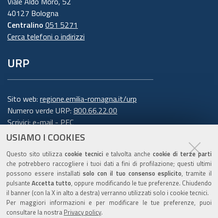
Viale Aldo Moro, 52
40127 Bologna
Centralino
051 5271
Cerca telefoni o indirizzi
URP
Sito web:
regione.emilia-romagna.it/urp
Numero verde URP:
800.66.22.00
Scrivici:
e-mail
-
PEC
USIAMO I COOKIES
Trasparenza
Questo sito utilizza
cookie tecnici
e talvolta anche
cookie di terze parti
che potrebbero raccogliere i tuoi dati a fini di profilazione; questi ultimi
possono essere installati
solo con il tuo consenso esplicito
, tramite il
pulsante
Accetta tutto
, oppure modificando le tue preferenze. Chiudendo
Amministrazione trasparente
il banner (con la X in alto a destra) verranno utilizzati solo i cookie tecnici.
Note legali e copyright
Per maggiori informazioni e per modificare le tue preferenze, puoi
Privacy e cookie
consultare la nostra
Privacy policy
.