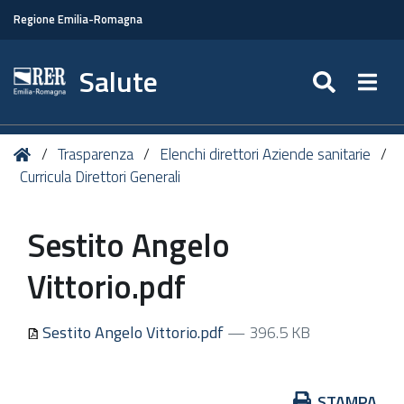
Regione Emilia-Romagna
Salute
SEARC
Togg
Tu
Home
Trasparenza
Elenchi direttori Aziende sanitarie
sei
Curricula Direttori Generali
qui:
Sestito Angelo
Vittorio.pdf
Sestito Angelo Vittorio.pdf
— 396.5 KB
Azioni
STAMPA