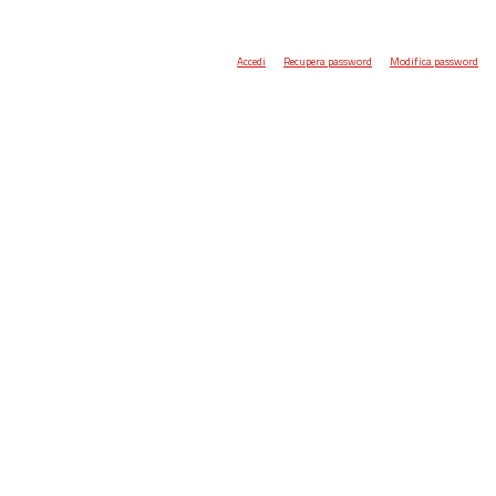
Accedi
Recupera password
Modifica password