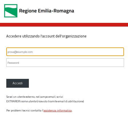
Accedere utilizzando l'account dell'organizzazione
Accedi
Se sei un utente esterno, nel campo email, scrivi
EXTRARER\
nome utente
(ricevuto tramite email di abilitazione)
Per problemi tecnici contatta l’
assistenza informatica
.