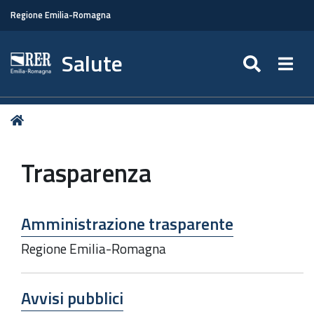
Regione Emilia-Romagna
Salute
SEARC
Togg
Tu
Home
sei
qui:
Trasparenza
Amministrazione trasparente
Regione Emilia-Romagna
Avvisi pubblici