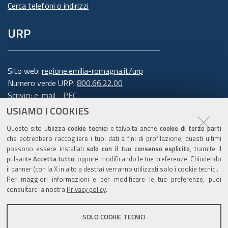
Cerca telefoni o indirizzi
URP
Sito web:
regione.emilia-romagna.it/urp
Numero verde URP:
800.66.22.00
Scrivici:
e-mail
-
PEC
USIAMO I COOKIES
Trasparenza
Questo sito utilizza
cookie tecnici
e talvolta anche
cookie di terze parti
che potrebbero raccogliere i tuoi dati a fini di profilazione; questi ultimi
possono essere installati
solo con il tuo consenso esplicito
, tramite il
pulsante
Accetta tutto
, oppure modificando le tue preferenze. Chiudendo
Amministrazione trasparente
il banner (con la X in alto a destra) verranno utilizzati solo i cookie tecnici.
Note legali e copyright
Per maggiori informazioni e per modificare le tue preferenze, puoi
Privacy e cookie
consultare la nostra
Privacy policy
.
Gestisci i cookie
SOLO COOKIE TECNICI
Dichiarazione di accessibilità