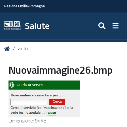
Regione Emilia-Romagna
Salute
SEARC
Togg
Tu
Home
aiuto
sei
qui:
Nuovaimmagine26.bmp
Clicca
Dimensione: 94KB