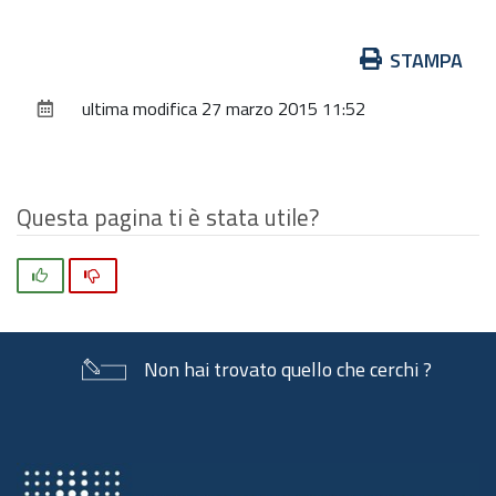
per
vedere
Azioni
STAMPA
l'immagine
sul
alle
ultima modifica
27 marzo 2015 11:52
documento
dimensioni
originali…
Questa pagina ti è stata utile?
Si
No
Non hai trovato quello che cerchi ?