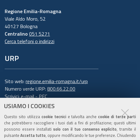
Regione Emilia-Romagna
Viale Aldo Moro, 52
40127 Bologna
Centralino
051 5271
Cerca telefoni o indirizzi
URP
Sito web:
regione.emilia-romagna.it/urp
Numero verde URP:
800.66.22.00
Scrivici:
e-mail
-
PEC
USIAMO I COOKIES
Trasparenza
Questo sito utilizza
cookie tecnici
e talvolta anche
cookie di terze parti
che potrebbero raccogliere i tuoi dati a fini di profilazione; questi ultimi
possono essere installati
solo con il tuo consenso esplicito
, tramite il
pulsante
Accetta tutto
, oppure modificando le tue preferenze. Chiudendo
Amministrazione trasparente