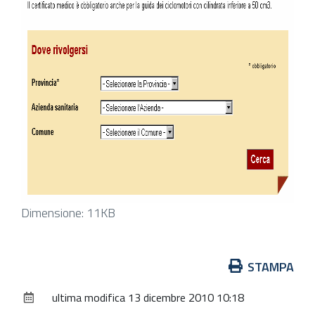
Clicca
Dimensione: 11KB
per
vedere
Azioni
STAMPA
l'immagine
sul
alle
ultima modifica
13 dicembre 2010 10:18
documento
dimensioni