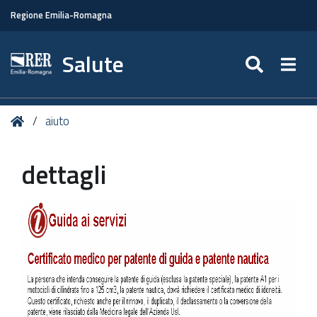
Regione Emilia-Romagna
Salute
SEARC
Togg
Tu
Home
aiuto
sei
qui:
dettagli