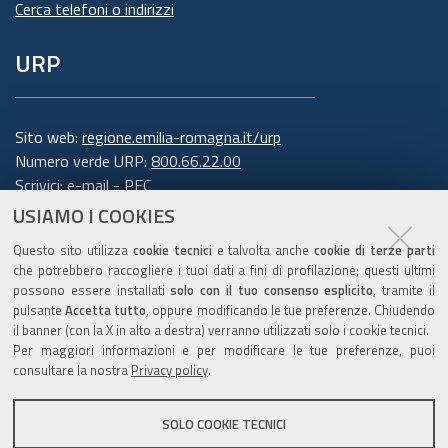
Cerca telefoni o indirizzi
URP
Sito web:
regione.emilia-romagna.it/urp
Numero verde URP:
800.66.22.00
Scrivici:
e-mail
-
PEC
USIAMO I COOKIES
Trasparenza
Questo sito utilizza
cookie tecnici
e talvolta anche
cookie di terze parti
che potrebbero raccogliere i tuoi dati a fini di profilazione; questi ultimi
possono essere installati
solo con il tuo consenso esplicito
, tramite il
pulsante
Accetta tutto
, oppure modificando le tue preferenze. Chiudendo
Amministrazione trasparente
il banner (con la X in alto a destra) verranno utilizzati solo i cookie tecnici.
Note legali e copyright
Per maggiori informazioni e per modificare le tue preferenze, puoi
Privacy e cookie
consultare la nostra
Privacy policy
.
Gestisci i cookie
SOLO COOKIE TECNICI
Dichiarazione di accessibilità