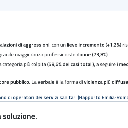
lazioni di aggressioni
, con un
lieve incremento
(
+1,2%
) ri
n grande maggioranza professioniste
donne (73,8%)
 categoria più colpita
(59,6% dei casi totali),
a seguire i
med
tore pubblico.
La
verbale
è la forma di
violenza più diffus
danno di operatori dei servizi sanitari (Rapporto Emilia-R
 soluzione.