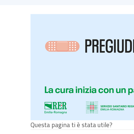
se il fatto è commesso da più persone riun
arresto in flagranza di reato anche differ
maggiore protezione per i luoghi di cura
,
In
Regione Emilia-Romagna
nel 2018 sono st
inserite tra le misure di prevenzione adottate
Nel 2020 sono state inviate alle Aziende Sanita
sanitari e socio-sanitari nell’esercizio delle lor
Nel 2024, inoltre, è stato predisposto un
cors
marzo 2025, volto a prevenire e gestire episod
Questa pagina ti è stata utile?