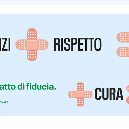
ite, la pena è aumentata;
ita
per chi aggredisce un operatore sanitario (C.P. 382-bis);
 con vigilanza rafforzata.
ate indicate alle Aziende Sanitarie regionali le modalità 
 per la sicurezza degli operatori anche quelle dedicate a pre
rie le “Linee di indirizzo per la prevenzione degli atti di vi
o funzioni”.
o di formazione a distanza
, a valenza regionale, rivolto a t
i di violenza.