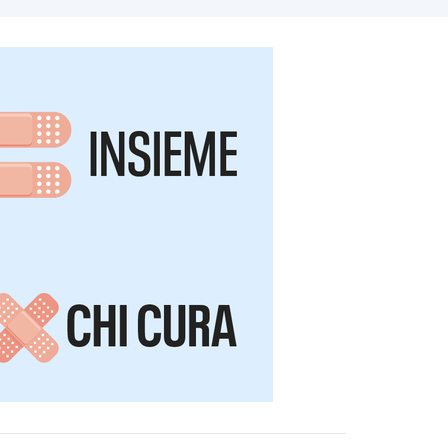
per monitorare l’andamento del fenomeno e
venire le aggressioni.
olenza a danno degli operatori dei servizi
utti gli operatori della sanità, disponibile da