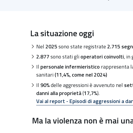
La situazione oggi
Nel
2025
sono state registrate
2.715 segna
2.877
sono stati gli
operatori coinvolti
, i
Il
personale infermieristico
rappresenta la
sanitari
(11,4%, come nel 2024)
Il
90%
delle aggressioni è avvenuto nel
set
danni alla proprietà
(
17,7%
).
Vai al report - Episodi di aggressioni a 
Ma la violenza non è mai una