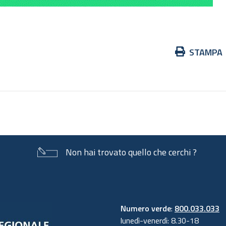
Azioni
STAMPA
sul
documento
Non hai trovato quello che cerchi ?
Numero verde
:
800.033.033
lunedì-venerdì: 8.30-18