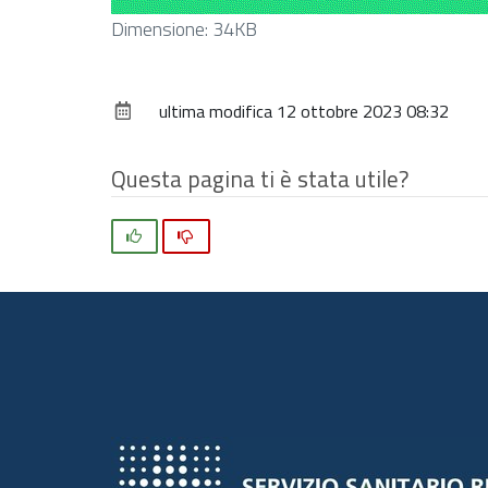
Clicca
Dimensione: 34KB
per
vedere
ultima modifica
12 ottobre 2023 08:32
l'immagine
alle
dimensioni
Questa pagina ti è stata utile?
originali…
Si
No