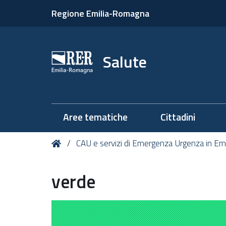
Regione Emilia-Romagna
Salute
Aree tematiche
Cittadini
Tu
Home
CAU e servizi di Emergenza Urgenza in E
sei
qui:
verde