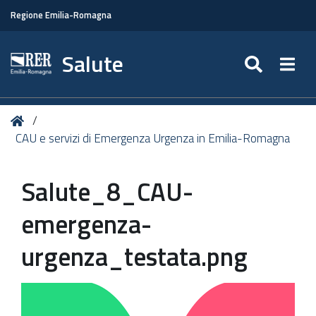
Regione Emilia-Romagna
Salute
SEARC
Togg
Tu
Home
sei
CAU e servizi di Emergenza Urgenza in Emilia-Romagna
qui:
Salute_8_CAU-
emergenza-
urgenza_testata.png