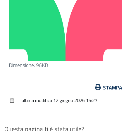
Clicca
Dimensione: 96KB
per
vedere
Azioni
STAMPA
l'immagine
sul
alle
ultima modifica
12 giugno 2026 15:27
documento
dimensioni
originali…
Questa pagina ti è stata utile?