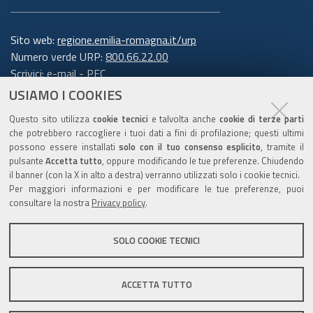
Sito web:
regione.emilia-romagna.it/urp
Numero verde URP:
800.66.22.00
Scrivici:
e-mail
-
PEC
USIAMO I COOKIES
Trasparenza
Questo sito utilizza
cookie tecnici
e talvolta anche
cookie di terze parti
che potrebbero raccogliere i tuoi dati a fini di profilazione; questi ultimi
possono essere installati
solo con il tuo consenso esplicito
, tramite il
pulsante
Accetta tutto
, oppure modificando le tue preferenze. Chiudendo
Amministrazione trasparente
il banner (con la X in alto a destra) verranno utilizzati solo i cookie tecnici.
Note legali e copyright
Per maggiori informazioni e per modificare le tue preferenze, puoi
Privacy e cookie
consultare la nostra
Privacy policy
.
Gestisci i cookie
SOLO COOKIE TECNICI
Dichiarazione di accessibilità
ACCETTA TUTTO
C.F. 800.625.903.79