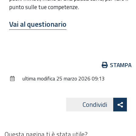
punto sulle tue competenze.
Vai al questionario
Azioni
STAMPA
sul
ultima modifica
25 marzo 2026 09:13
documento
Att
Condividi
Facebo
cond
Questa pagina ti è stata utile?