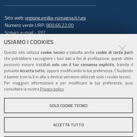
Sito web:
regione.emilia-romagna.it/urp
Numero verde URP:
800.66.22.00
Scrivici:
e-mail
-
PEC
USIAMO I COOKIES
Trasparenza
Questo sito utilizza
cookie tecnici
e talvolta anche
cookie di terze parti
che potrebbero raccogliere i tuoi dati a fini di profilazione; questi ultimi
possono essere installati
solo con il tuo consenso esplicito
, tramite il
pulsante
Accetta tutto
, oppure modificando le tue preferenze. Chiudendo
Amministrazione trasparente
il banner (con la X in alto a destra) verranno utilizzati solo i cookie tecnici.
Note legali e copyright
Per maggiori informazioni e per modificare le tue preferenze, puoi
Privacy e cookie
consultare la nostra
Privacy policy
.
Gestisci i cookie
SOLO COOKIE TECNICI
Dichiarazione di accessibilità
ACCETTA TUTTO
C.F. 800.625.903.79