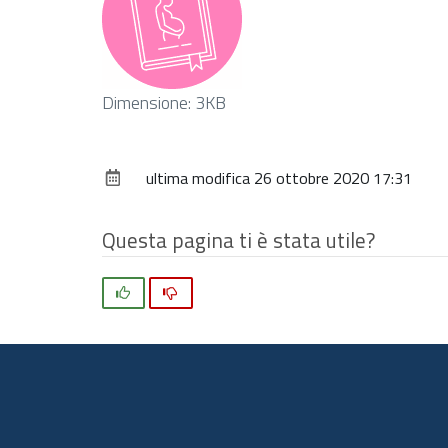
Clicca
Dimensione: 3KB
per
vedere
ultima modifica
26 ottobre 2020 17:31
l'immagine
alle
dimensioni
Questa pagina ti è stata utile?
originali…
Si
No