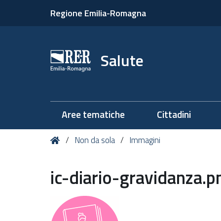
Regione Emilia-Romagna
Salute
Aree tematiche
Cittadini
Tu
Home
Non da sola
Immagini
sei
qui:
ic-diario-gravidanza.p