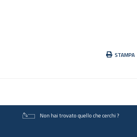
Azioni
STAMPA
sul
documento
Non hai trovato quello che cerchi ?