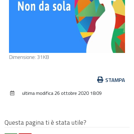
Clicca
Dimensione: 31KB
per
vedere
Azioni
STAMPA
l'immagine
sul
alle
ultima modifica
26 ottobre 2020 18:09
documento
dimensioni
originali…
Questa pagina ti è stata utile?