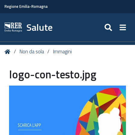
Regione Emilia-Romagna
Salute
SEARC
Togg
Tu
Home
Non da sola
Immagini
sei
qui:
logo-con-testo.jpg