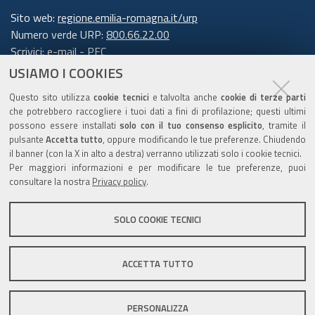
Sito web:
regione.emilia-romagna.it/urp
Numero verde URP:
800.66.22.00
Scrivici:
e-mail
-
PEC
USIAMO I COOKIES
Trasparenza
Questo sito utilizza
cookie tecnici
e talvolta anche
cookie di terze parti
che potrebbero raccogliere i tuoi dati a fini di profilazione; questi ultimi
possono essere installati
solo con il tuo consenso esplicito
, tramite il
pulsante
Accetta tutto
, oppure modificando le tue preferenze. Chiudendo
Amministrazione trasparente
il banner (con la X in alto a destra) verranno utilizzati solo i cookie tecnici.
Note legali e copyright
Per maggiori informazioni e per modificare le tue preferenze, puoi
Privacy e cookie
consultare la nostra
Privacy policy
.
Gestisci i cookie
SOLO COOKIE TECNICI
Dichiarazione di accessibilità
ACCETTA TUTTO
C.F. 800.625.903.79
PERSONALIZZA