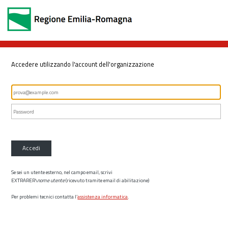
Accedere utilizzando l'account dell'organizzazione
Accedi
Se sei un utente esterno, nel campo email, scrivi
EXTRARER\
nome utente
(ricevuto tramite email di abilitazione)
Per problemi tecnici contatta l’
assistenza informatica
.