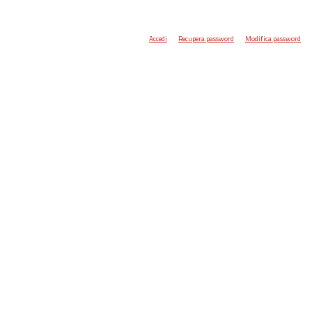
Accedi
Recupera password
Modifica password