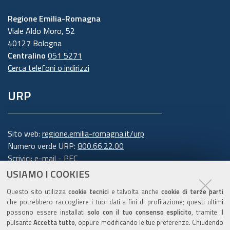
Regione Emilia-Romagna
Viale Aldo Moro, 52
40127 Bologna
Centralino
051 5271
Cerca telefoni o indirizzi
URP
Sito web:
regione.emilia-romagna.it/urp
Numero verde URP:
800.66.22.00
Scrivici:
e-mail
-
PEC
USIAMO I COOKIES
Trasparenza
Questo sito utilizza
cookie tecnici
e talvolta anche
cookie di terze parti
che potrebbero raccogliere i tuoi dati a fini di profilazione; questi ultimi
possono essere installati
solo con il tuo consenso esplicito
, tramite il
pulsante
Accetta tutto
, oppure modificando le tue preferenze. Chiudendo
Amministrazione trasparente