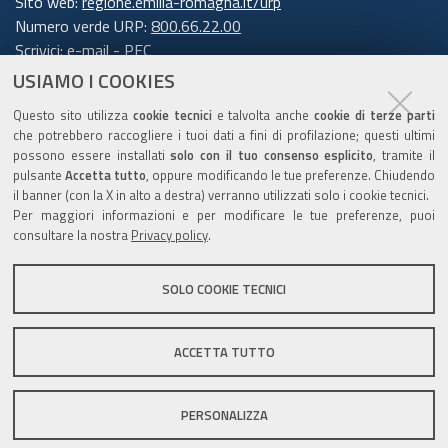
Sito web:
regione.emilia-romagna.it/urp
Numero verde URP:
800.66.22.00
Scrivici:
e-mail
-
PEC
USIAMO I COOKIES
Trasparenza
Questo sito utilizza
cookie tecnici
e talvolta anche
cookie di terze parti
che potrebbero raccogliere i tuoi dati a fini di profilazione; questi ultimi
possono essere installati
solo con il tuo consenso esplicito
, tramite il
pulsante
Accetta tutto
, oppure modificando le tue preferenze. Chiudendo
Amministrazione trasparente
il banner (con la X in alto a destra) verranno utilizzati solo i cookie tecnici.
Note legali e copyright
Per maggiori informazioni e per modificare le tue preferenze, puoi
Privacy e cookie
consultare la nostra
Privacy policy
.
Gestisci i cookie
SOLO COOKIE TECNICI
Dichiarazione di accessibilità
ACCETTA TUTTO
C.F. 800.625.903.79
PERSONALIZZA