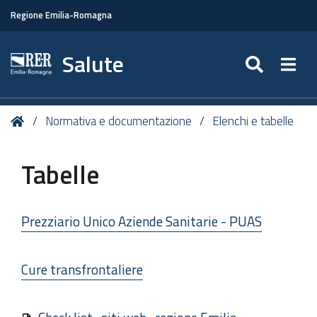
Regione Emilia-Romagna
Salute
SEARC
Togg
Tu
Home
Normativa e documentazione
Elenchi e tabelle
sei
qui:
Tabelle
Prezziario Unico Aziende Sanitarie - PUAS
Cure transfrontaliere