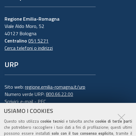
Regione Emilia-Romagna
Viale Aldo Moro, 52
40127 Bologna
Centralino
051 5271
Cerca telefoni o indirizzi
URP
Sito web:
regione.emilia-romagna.it/urp
Numero verde URP:
800.66.22.00
Scrivici:
e-mail
-
PEC
USIAMO I COOKIES
Trasparenza
Questo sito utilizza
cookie tecnici
e talvolta anche
cookie di terze parti
che potrebbero raccogliere i tuoi dati a fini di profilazione; questi ultimi
possono essere installati
solo con il tuo consenso esplicito
, tramite il