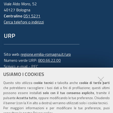
Viale Aldo Moro, 52
40127 Bologna
Centralino
051 5271
Cerca telefoni o indirizzi
URP
Sito web:
regione.emilia-romagna.it/urp
Numero verde URP:
800.66.22.00
Scrivici:
e-mail
-
PEC
USIAMO I COOKIES
Trasparenza
Questo sito utilizza
cookie tecnici
e talvolta anche
cookie di terze parti
che potrebbero raccogliere i tuoi dati a fini di profilazione; questi ultimi
possono essere installati
solo con il tuo consenso esplicito
, tramite il
pulsante
Accetta tutto
, oppure modificando le tue preferenze. Chiudendo
Amministrazione trasparente
il banner (con la X in alto a destra) verranno utilizzati solo i cookie tecnici.
Note legali e copyright
Per maggiori informazioni e per modificare le tue preferenze, puoi
consultare la nostra
Privacy policy
.