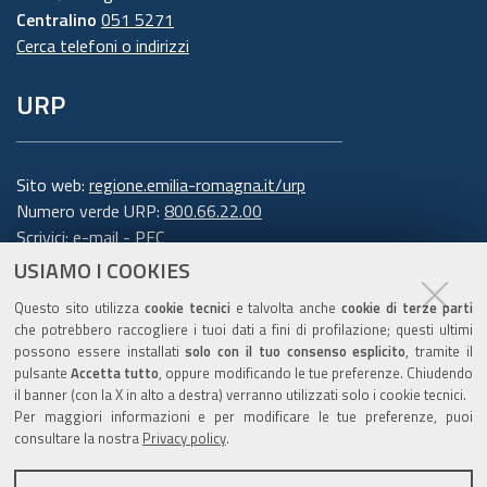
Centralino
051 5271
Cerca telefoni o indirizzi
URP
Sito web:
regione.emilia-romagna.it/urp
Numero verde URP:
800.66.22.00
Scrivici:
e-mail
-
PEC
USIAMO I COOKIES
Trasparenza
Questo sito utilizza
cookie tecnici
e talvolta anche
cookie di terze parti
che potrebbero raccogliere i tuoi dati a fini di profilazione; questi ultimi
possono essere installati
solo con il tuo consenso esplicito
, tramite il
pulsante
Accetta tutto
, oppure modificando le tue preferenze. Chiudendo
Amministrazione trasparente
il banner (con la X in alto a destra) verranno utilizzati solo i cookie tecnici.
Note legali e copyright
Per maggiori informazioni e per modificare le tue preferenze, puoi
Privacy e cookie
consultare la nostra
Privacy policy
.
Gestisci i cookie