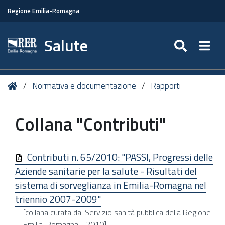
Regione Emilia-Romagna
Salute
SEARC
Togg
Tu
Home
Normativa e documentazione
Rapporti
sei
qui:
Collana "Contributi"
Contributi n. 65/2010: "PASSI, Progressi delle
Aziende sanitarie per la salute - Risultati del
sistema di sorveglianza in Emilia-Romagna nel
triennio 2007-2009"
[collana curata dal Servizio sanità pubblica della Regione
Emilia-Romagna - 2010]