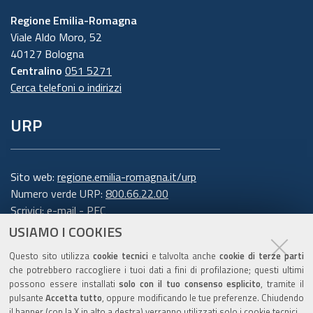
Regione Emilia-Romagna
Viale Aldo Moro, 52
40127 Bologna
Centralino
051 5271
Cerca telefoni o indirizzi
URP
Sito web:
regione.emilia-romagna.it/urp
Numero verde URP:
800.66.22.00
Scrivici:
e-mail
-
PEC
USIAMO I COOKIES
Trasparenza
Questo sito utilizza
cookie tecnici
e talvolta anche
cookie di terze parti
che potrebbero raccogliere i tuoi dati a fini di profilazione; questi ultimi
possono essere installati
solo con il tuo consenso esplicito
, tramite il
pulsante
Accetta tutto
, oppure modificando le tue preferenze. Chiudendo
Amministrazione trasparente
il banner (con la X in alto a destra) verranno utilizzati solo i cookie tecnici.