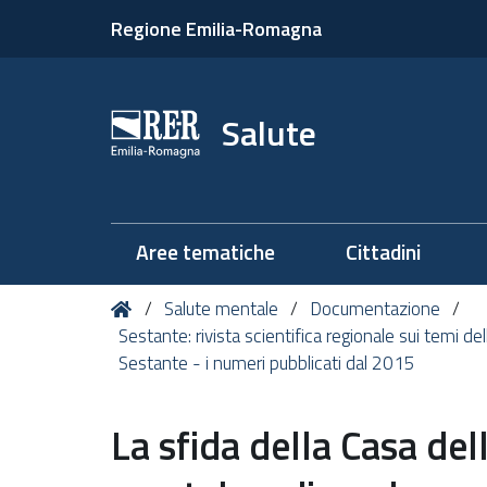
Regione Emilia-Romagna
Salute
Aree tematiche
Cittadini
Tu
Home
Salute mentale
Documentazione
sei
Sestante: rivista scientifica regionale sui temi de
qui:
Sestante - i numeri pubblicati dal 2015
La sfida della Casa de