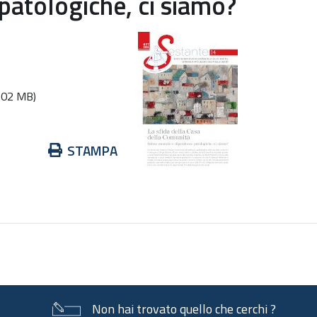
patologiche, ci siamo?
.02 MB)
Azioni
4
STAMPA
sul
documento
Non hai trovato quello che cerchi ?