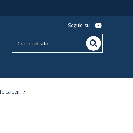
youtube
Seguici su
Cerca
nel
sito
le carceri.