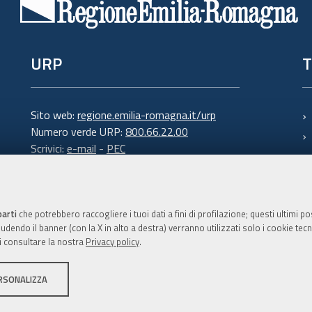
URP
T
Sito web:
regione.emilia-romagna.it/urp
Numero verde URP:
800.66.22.00
Scrivici:
e-mail
-
PEC
parti
che potrebbero raccogliere i tuoi dati a fini di profilazione; questi ultimi 
dendo il banner (con la X in alto a destra) verranno utilizzati solo i cookie tecni
i consultare la nostra
Privacy policy
.
C.F. 800.625.903.79
RSONALIZZA