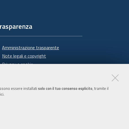
rasparenza
Amministrazione trasparente
Note legali e copyright
Privacy e cookie
Gestisci i cookie
Dichiarazione di accessibilità
possono essere installati
solo con il tuo consenso esplicito
, tramite il
ci.