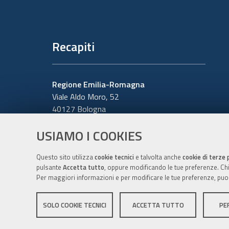
Recapiti
Regione Emilia-Romagna
Viale Aldo Moro, 52
40127 Bologna
Centralino
051 5271
USIAMO I COOKIES
Cerca telefoni o indirizzi
Questo sito utilizza
cookie tecnici
e talvolta anche
cookie di terze 
pulsante
Accetta tutto
, oppure modificando le tue preferenze. Chiu
Per maggiori informazioni e per modificare le tue preferenze, puo
SOLO COOKIE TECNICI
ACCETTA TUTTO
PE