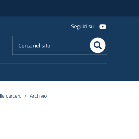
youtube
Seguici su
Cerca
nel
sito
le carceri.
Archivio