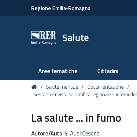
Regione Emilia-Romagna
Salute
Aree tematiche
Cittadini
Tu
Home
Salute mentale
Documentazione
sei
Sestante: rivista scientifica regionale sui temi de
qui:
La salute ... in fumo
Autore/Autori
:
Ausl Cesena