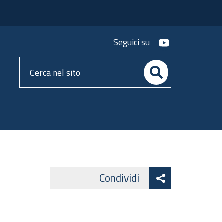
youtube
Seguici su
Cerca
nel
sito
Attiva
Condividi
Facebook
Lin
Twitter
condividi