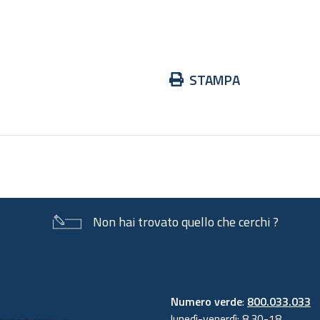
Azioni
STAMPA
sul
documento
Non hai trovato quello che cerchi ?
Numero verde
:
800.033.033
lunedì-venerdì: 8.30-18