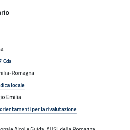
ario
na
7 Cds
 Emilia-Romagna
dica locale
io Emilia
orientamenti per la rivalutazione
onale Alcol e Guida, AUSL della Romagna