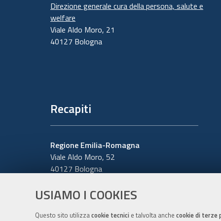
Direzione generale cura della persona, salute e
welfare
Viale Aldo Moro, 21
40127 Bologna
Recapiti
Regione Emilia-Romagna
Viale Aldo Moro, 52
40127 Bologna
Centralino
051 5271
USIAMO I COOKIES
Cerca telefoni o indirizzi
Questo sito utilizza
cookie tecnici
e talvolta anche
cookie di terze 