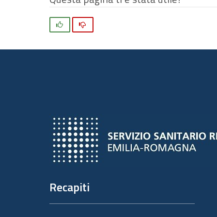
originali…
Si
No
Recapiti