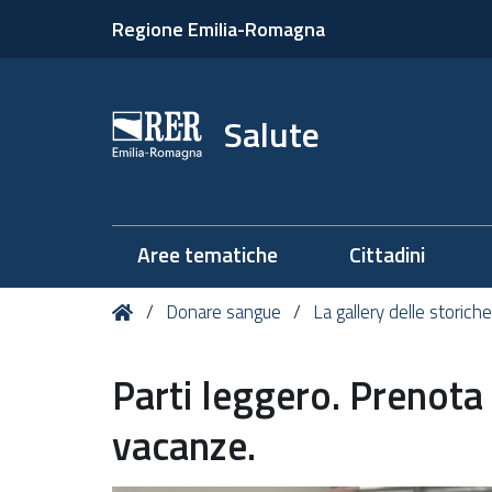
Regione Emilia-Romagna
Salute
Aree tematiche
Cittadini
Tu
Home
Donare sangue
La gallery delle storic
sei
qui:
Parti leggero. Prenota
vacanze.