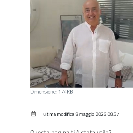
Clicca
Dimensione: 174KB
per
vedere
ultima modifica
8 maggio 2026 08:57
l'immagine
alle
dimensioni
Questa pagina ti è stata utile?