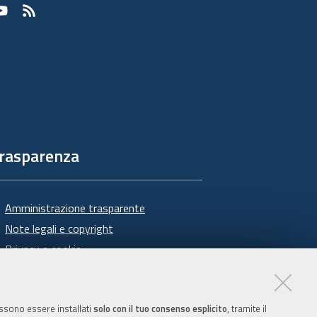
Youtube
RSS
rasparenza
Amministrazione trasparente
Note legali e copyright
Privacy e cookie
Gestisci i cookie
Dichiarazione di accessibilità
possono essere installati
solo con il tuo consenso esplicito
, tramite il