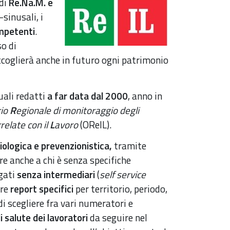
 di
Re.Na.M. e
sinusali, i
mpetenti
.
so di
coglierà anche in futuro ogni patrimonio
uali redatti
a far data dal 2000
, anno in
rio
R
egionale di monitoraggio degli
relate con il
L
avoro
(OReIL).
iologica e prevenzionistica,
tramite
e anche a chi è senza specifiche
gati
senza intermediari
(
self service
are
report specifici
per territorio, periodo,
i scegliere fra vari numeratori e
i salute dei lavoratori
da seguire nel