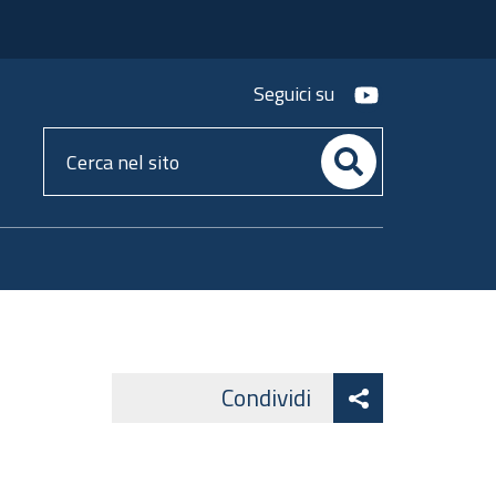
youtube
Seguici su
Cerca
nel
sito
Attiva
Condividi
Facebook
Lin
Twitter
condividi