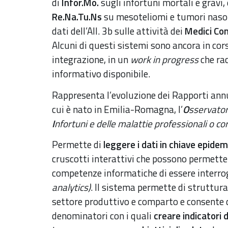
di
Infor.Mo.
sugli infortuni mortali e gravi,
Re.Na.Tu.Ns
su mesoteliomi e tumori naso-
dati dell’All. 3b sulle attività dei
Medici Co
Alcuni di questi sistemi sono ancora in cor
integrazione, in un
work in progress
che rac
informativo disponibile.
Rappresenta l’evoluzione dei Rapporti ann
cui è nato in Emilia-Romagna, l’
O
sservato
I
nfortuni e delle malattie professionali o cor
Permette di
leggere i dati in chiave epidem
cruscotti interattivi che possono permetter
competenze informatiche di essere interro
analytics)
. Il sistema permette di struttur
settore produttivo e comparto e consente d
denominatori con i quali
creare indicatori d