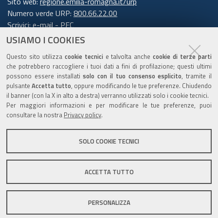
Sito web:
regione.emilia-romagna.it/urp
Numero verde URP:
800.66.22.00
Scrivici:
e-mail
-
PEC
USIAMO I COOKIES
Trasparenza
Questo sito utilizza
cookie tecnici
e talvolta anche
cookie di terze parti
che potrebbero raccogliere i tuoi dati a fini di profilazione; questi ultimi
possono essere installati
solo con il tuo consenso esplicito
, tramite il
pulsante
Accetta tutto
, oppure modificando le tue preferenze. Chiudendo
Amministrazione trasparente
il banner (con la X in alto a destra) verranno utilizzati solo i cookie tecnici.
Note legali e copyright
Per maggiori informazioni e per modificare le tue preferenze, puoi
Privacy e cookie
consultare la nostra
Privacy policy
.
Gestisci i cookie
SOLO COOKIE TECNICI
Dichiarazione di accessibilità
ACCETTA TUTTO
C.F. 800.625.903.79
PERSONALIZZA