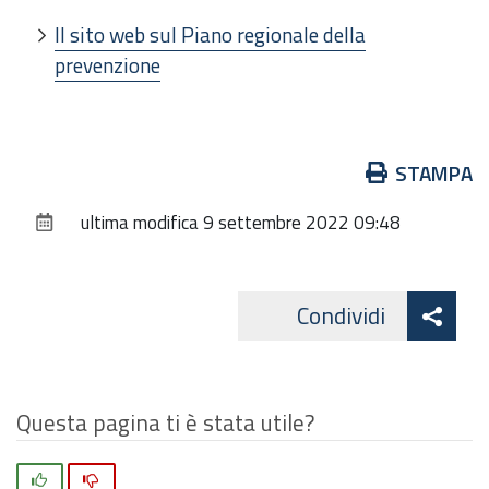
Il sito web sul Piano regionale della
prevenzione
Azioni
STAMPA
sul
ultima modifica
9 settembre 2022 09:48
documento
Att
Condividi
Facebo
cond
Questa pagina ti è stata utile?
Si
No