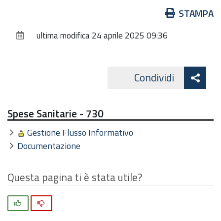
Azioni
STAMPA
sul
ultima modifica
24 aprile 2025 09:36
documento
Att
Condividi
Facebo
cond
Spese Sanitarie - 730
Gestione Flusso Informativo
Documentazione
Questa pagina ti è stata utile?
Si
No