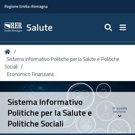
Regione Emilia-Romagna
Salute
SEARC
Togg
Tu
Home
sei
Sistema Informativo Politiche per la Salute e Politiche
qui:
Sociali
Economico Finanziaria
Sistema Informativo
In questa
Politiche per la Salute e
sezione
Politiche Sociali