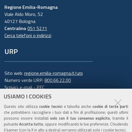
Regione Emilia-Romagna
Viale Aldo Moro, 52
40127 Bologna
Centralino
051 5271
Cerca telefoni o indirizzi
URP
Sito web:
regione.emilia-romagna.it/urp
Numero verde URP:
800.66.22.00
Scrivici:
e-mail
-
PEC
USIAMO I COOKIES
Trasparenza
Questo sito utilizza
cookie tecnici
e talvolta anche
cookie di terze parti
che potrebbero raccogliere i tuoi dati a fini di profilazione; questi ultimi
possono essere installati
solo con il tuo consenso esplicito
, tramite il
pulsante
Accetta tutto
, oppure modificando le tue preferenze. Chiudendo
Amministrazione trasparente
il banner (con la X in alto a destra) verranno utilizzati solo i cookie tecnici.