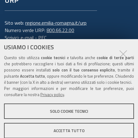
URP
Sito web:
regione.emilia-romagna.it/urp
Numero verde URP:
800.66.22.00
Scrivici:
e-mail
-
PEC
USIAMO I COOKIES
Trasparenza
Questo sito utilizza
cookie tecnici
e talvolta anche
cookie di terze parti
che potrebbero raccogliere i tuoi dati a fini di profilazione; questi ultimi
possono essere installati
solo con il tuo consenso esplicito
, tramite il
pulsante
Accetta tutto
, oppure modificando le tue preferenze. Chiudendo
Amministrazione trasparente
il banner (con la X in alto a destra) verranno utilizzati solo i cookie tecnici.
Note legali e copyright
Per maggiori informazioni e per modificare le tue preferenze, puoi
Privacy e cookie
consultare la nostra
Privacy policy
.
Gestisci i cookie
SOLO COOKIE TECNICI
Dichiarazione di accessibilità
ACCETTA TUTTO