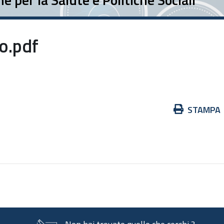
vo.pdf
Azioni
STAMPA
sul
documento