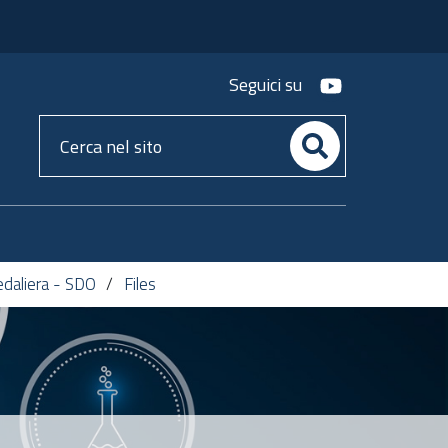
youtube
Seguici su
Cerca
nel
sito
daliera - SDO
Files