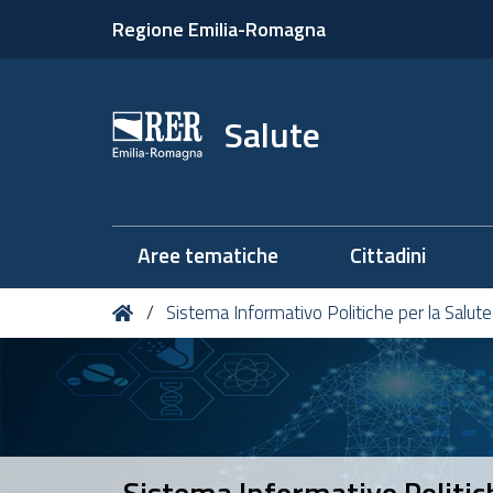
Regione Emilia-Romagna
Salute
Aree tematiche
Cittadini
Tu
Home
Sistema Informativo Politiche per la Salute 
sei
qui:
Sistema Informativo Politiche