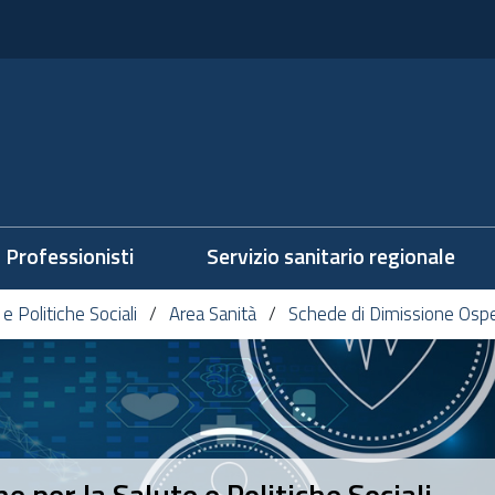
Professionisti
Servizio sanitario regionale
e Politiche Sociali
Area Sanità
Schede di Dimissione Ospe
 per la Salute e Politiche Sociali