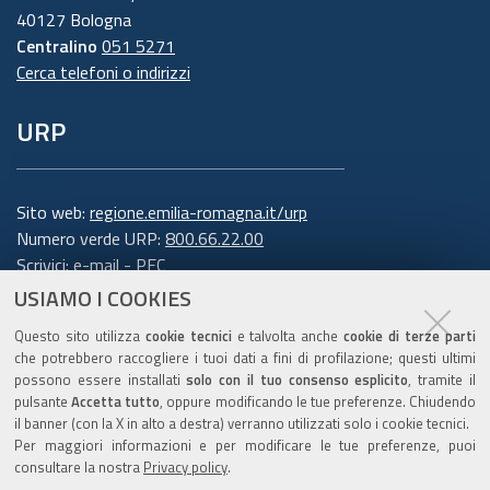
40127 Bologna
Centralino
051 5271
Cerca telefoni o indirizzi
URP
Sito web:
regione.emilia-romagna.it/urp
Numero verde URP:
800.66.22.00
Scrivici:
e-mail
-
PEC
USIAMO I COOKIES
Trasparenza
Questo sito utilizza
cookie tecnici
e talvolta anche
cookie di terze parti
che potrebbero raccogliere i tuoi dati a fini di profilazione; questi ultimi
possono essere installati
solo con il tuo consenso esplicito
, tramite il
pulsante
Accetta tutto
, oppure modificando le tue preferenze. Chiudendo
Amministrazione trasparente
il banner (con la X in alto a destra) verranno utilizzati solo i cookie tecnici.
Note legali e copyright
Per maggiori informazioni e per modificare le tue preferenze, puoi
Privacy e cookie
consultare la nostra
Privacy policy
.