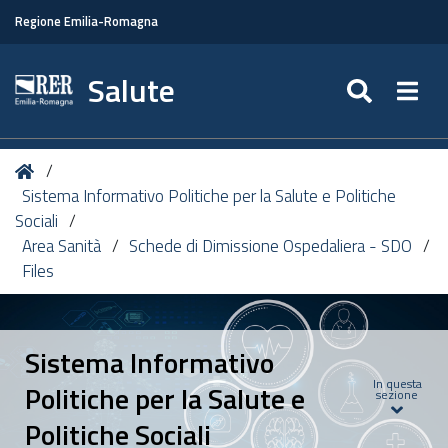
Regione Emilia-Romagna
Salute
SEARC
Togg
Tu
Home
sei
Sistema Informativo Politiche per la Salute e Politiche
qui:
Sociali
Area Sanità
Schede di Dimissione Ospedaliera - SDO
Files
Sistema Informativo
In questa
Politiche per la Salute e
sezione
Politiche Sociali