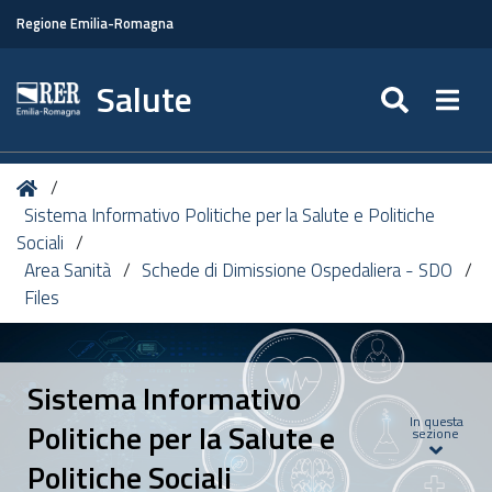
Regione Emilia-Romagna
Salute
SEARC
Togg
Tu
Home
sei
Sistema Informativo Politiche per la Salute e Politiche
qui:
Sociali
Area Sanità
Schede di Dimissione Ospedaliera - SDO
Files
Sistema Informativo
In questa
Politiche per la Salute e
sezione
Politiche Sociali