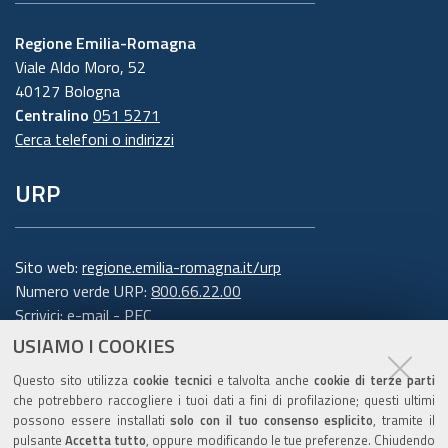
Regione Emilia-Romagna
Viale Aldo Moro, 52
40127 Bologna
Centralino
051 5271
Cerca telefoni o indirizzi
URP
Sito web:
regione.emilia-romagna.it/urp
Numero verde URP:
800.66.22.00
Scrivici:
e-mail
-
PEC
USIAMO I COOKIES
Trasparenza
Questo sito utilizza
cookie tecnici
e talvolta anche
cookie di terze parti
che potrebbero raccogliere i tuoi dati a fini di profilazione; questi ultimi
possono essere installati
solo con il tuo consenso esplicito
, tramite il
pulsante
Accetta tutto
, oppure modificando le tue preferenze. Chiudendo
Amministrazione trasparente