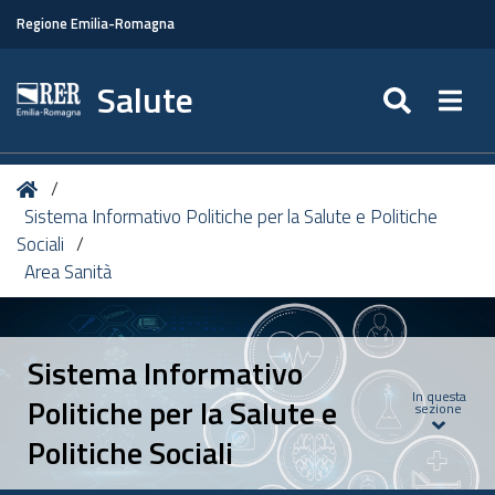
Regione Emilia-Romagna
Salute
SEARC
Togg
Tu
Home
sei
Sistema Informativo Politiche per la Salute e Politiche
qui:
Sociali
Area Sanità
Sistema Informativo
In questa
Politiche per la Salute e
sezione
Politiche Sociali