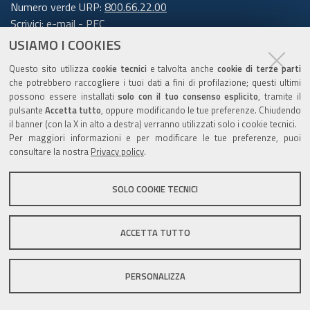
Numero verde URP:
800.66.22.00
Scrivici:
e-mail
-
PEC
USIAMO I COOKIES
Trasparenza
Questo sito utilizza
cookie tecnici
e talvolta anche
cookie di terze parti
che potrebbero raccogliere i tuoi dati a fini di profilazione; questi ultimi
possono essere installati
solo con il tuo consenso esplicito
, tramite il
pulsante
Accetta tutto
, oppure modificando le tue preferenze. Chiudendo
Amministrazione trasparente
il banner (con la X in alto a destra) verranno utilizzati solo i cookie tecnici.
Note legali e copyright
Per maggiori informazioni e per modificare le tue preferenze, puoi
Privacy e cookie
consultare la nostra
Privacy policy
.
Gestisci i cookie
SOLO COOKIE TECNICI
Dichiarazione di accessibilità
ACCETTA TUTTO
C.F. 800.625.903.79
PERSONALIZZA