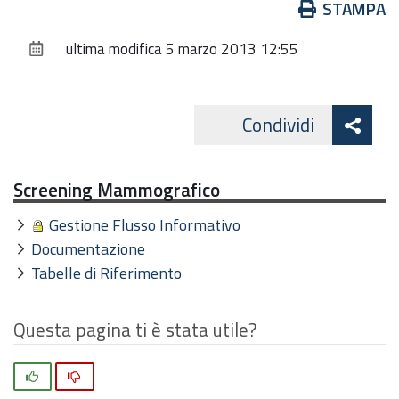
Azioni
STAMPA
sul
ultima modifica
5 marzo 2013 12:55
documento
Att
Condividi
Facebo
cond
Screening Mammografico
Gestione Flusso Informativo
Documentazione
Tabelle di Riferimento
Questa pagina ti è stata utile?
Si
No