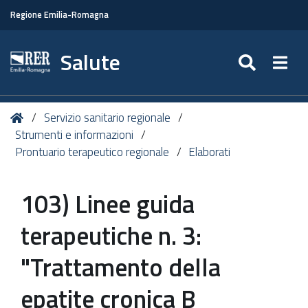
Regione Emilia-Romagna
Salute
SEARC
Togg
Tu
Home
Servizio sanitario regionale
sei
Strumenti e informazioni
qui:
Prontuario terapeutico regionale
Elaborati
103) Linee guida
terapeutiche n. 3:
"Trattamento della
epatite cronica B