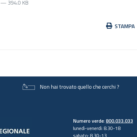
f
— 394.0 KB
Azioni
STAMPA
sul
documento
Non hai trovato quello che cerchi ?
Numero verde
:
800.033.033
lunedì-venerdì: 8.30-18
sabato: 8.30-13