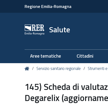
Regione Emilia-Romagna
Salute
Aree tematiche
Cittadini
Tu
Home
Servizio sanitario regionale
Strumenti e
sei
qui:
145) Scheda di valutaz
Degarelix (aggiorname