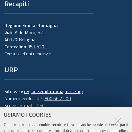
Recapiti
Regione Emilia-Romagna
Viale Aldo Moro, 52
40127 Bologna
Centralino
051 5271
Cerca telefoni o indirizzi
URP
Sito web:
regione.emilia-romagna.it/urp
Numero verde URP:
800.66.22.00
Scrivici:
e-mail
-
PEC
USIAMO I COOKIES
Trasparenza
Questo sito utilizza
cookie tecnici
e talvolta anche
cookie di terze parti
che potrebbero raccogliere i tuoi dati a fini di profilazione; questi ultimi