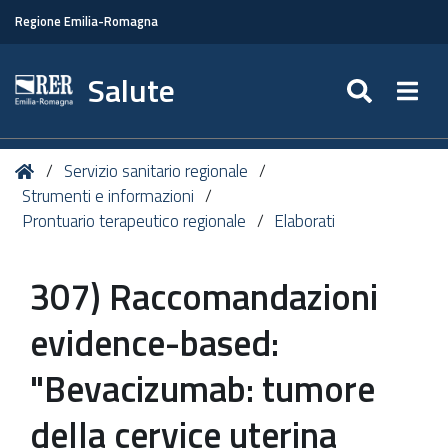
Regione Emilia-Romagna
Salute
SEARC
Togg
Tu
Home
Servizio sanitario regionale
sei
Strumenti e informazioni
qui:
Prontuario terapeutico regionale
Elaborati
307) Raccomandazioni
evidence-based:
"Bevacizumab: tumore
della cervice uterina