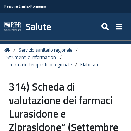
Regione Emilia-Romagna
Salute
SEARC
Togg
Tu
Home
Servizio sanitario regionale
sei
Strumenti e informazioni
qui:
Prontuario terapeutico regionale
Elaborati
314) Scheda di
valutazione dei farmaci
Lurasidone e
Ziprasidone” (Settembre