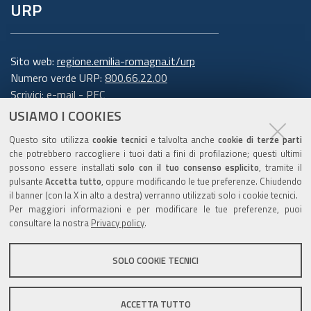
URP
Sito web:
regione.emilia-romagna.it/urp
Numero verde URP:
800.66.22.00
Scrivici:
e-mail
-
PEC
USIAMO I COOKIES
Trasparenza
Questo sito utilizza
cookie tecnici
e talvolta anche
cookie di terze parti
che potrebbero raccogliere i tuoi dati a fini di profilazione; questi ultimi
possono essere installati
solo con il tuo consenso esplicito
, tramite il
pulsante
Accetta tutto
, oppure modificando le tue preferenze. Chiudendo
Amministrazione trasparente
il banner (con la X in alto a destra) verranno utilizzati solo i cookie tecnici.
Note legali e copyright
Per maggiori informazioni e per modificare le tue preferenze, puoi
Privacy e cookie
consultare la nostra
Privacy policy
.
Gestisci i cookie
SOLO COOKIE TECNICI
Dichiarazione di accessibilità
ACCETTA TUTTO