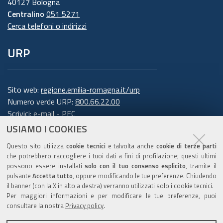
40127 Bologna
Centralino
051 5271
Cerca telefoni o indirizzi
URP
Sito web:
regione.emilia-romagna.it/urp
Numero verde URP:
800.66.22.00
Scrivici:
e-mail
-
PEC
USIAMO I COOKIES
Trasparenza
Questo sito utilizza
cookie tecnici
e talvolta anche
cookie di terze parti
che potrebbero raccogliere i tuoi dati a fini di profilazione; questi ultimi
possono essere installati
solo con il tuo consenso esplicito
, tramite il
pulsante
Accetta tutto
, oppure modificando le tue preferenze. Chiudendo
Amministrazione trasparente
il banner (con la X in alto a destra) verranno utilizzati solo i cookie tecnici.
Note legali e copyright
Per maggiori informazioni e per modificare le tue preferenze, puoi
Privacy e cookie
consultare la nostra
Privacy policy
.
Gestisci i cookie