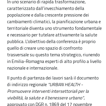
Regione
In uno scenario di rapida trasformazione,
Emilia-
caratterizzato dall'invecchiamento della
Romagna
popolazione e dalla crescente pressione dei
con
cambiamenti climatici, la pianificazione urbana e
il
territoriale diventa uno strumento fondamentale
supporto
e necessario per tutelare attivamente la salute
di
pubblica. L'obiettivo della conferenza è proprio
ART-
quello di creare uno spazio di confronto
ER
trasversale su questo tema strategico, riunendo
in Emilia-Romagna esperti di alto profilo a livello
nazionale e internazionale.
Il punto di partenza dei lavori sarà il documento
di indirizzo regionale
"URBAN HEALTH -
Promuovere interventi intersettoriali per la
vivibilità, la salute e il benessere urbano"
,
approvato con DGR n. 1869 del 17 novembre