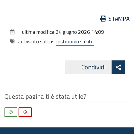
Azioni
STAMPA
sul
ultima modifica
24 giugno 2026 14:09
documento
archiviato sotto:
costruiamo salute
Att
Condividi
Facebo
cond
Questa pagina ti è stata utile?
Si
No