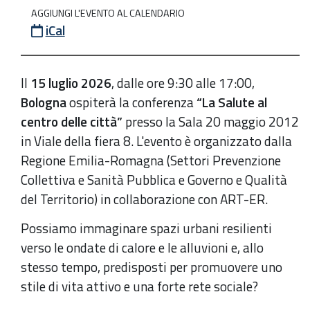
2026-
AGGIUNGI L'EVENTO AL CALENDARIO
07-
iCal
15T09:30:00+02:00
2026-
Il
15 luglio 2026
, dalle ore 9:30 alle 17:00,
07-
Bologna
ospiterà la conferenza
“La Salute al
15T17:00:00+02:00
centro delle città”
presso la Sala 20 maggio 2012
L’urbanistica
in Viale della fiera 8. L'evento è organizzato dalla
come
Regione Emilia-Romagna (Settori Prevenzione
strumento
Collettiva e Sanità Pubblica e Governo e Qualità
di
del Territorio) in collaborazione con ART-ER.
sanità
Possiamo immaginare spazi urbani resilienti
pubblica.
verso le ondate di calore e le alluvioni e, allo
Conferenza
stesso tempo, predisposti per promuovere uno
organizzata
stile di vita attivo e una forte rete sociale?
da