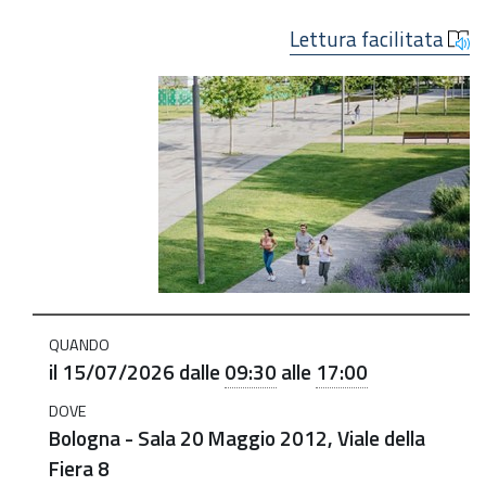
Lettura facilitata
https://salute.regione.emilia-
romagna.it/agenda/regione/2026/la-
salute-
al-
centro-
delle-
citta
La
salute
QUANDO
al
il
15/07/2026
dalle
09:30
alle
17:00
centro
DOVE
delle
Bologna - Sala 20 Maggio 2012, Viale della
città
Fiera 8