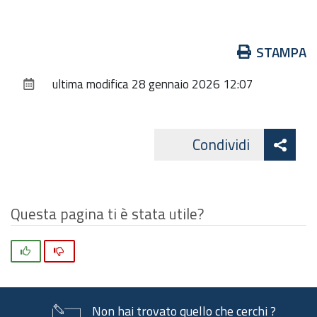
Azioni
STAMPA
sul
ultima modifica
28 gennaio 2026 12:07
documento
Att
Condividi
Facebo
cond
Questa pagina ti è stata utile?
Si
No
Non hai trovato quello che cerchi ?