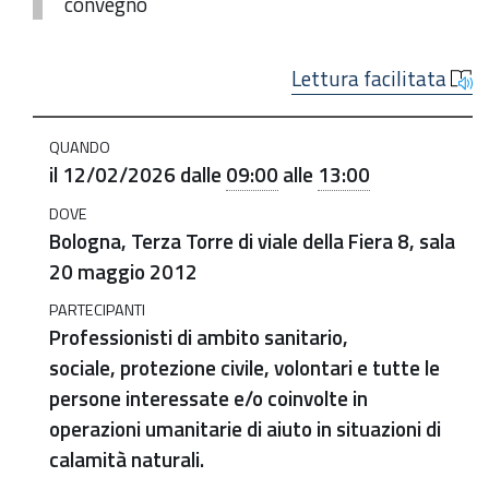
convegno
Lettura facilitata
https://salute.regione.emilia-
QUANDO
romagna.it/agenda/regione/2026/psicologia-
il
12/02/2026
dalle
09:00
alle
13:00
dell-
DOVE
emergenza-
Bologna, Terza Torre di viale della Fiera 8, sala
e-
20 maggio 2012
protezione-
civile-
PARTECIPANTI
Professionisti di ambito sanitario,
un-
sociale, protezione civile, volontari e tutte le
approccio-
persone interessate e/o coinvolte in
integrato-
operazioni umanitarie di aiuto in situazioni di
alle-
calamità naturali.
catastrofi