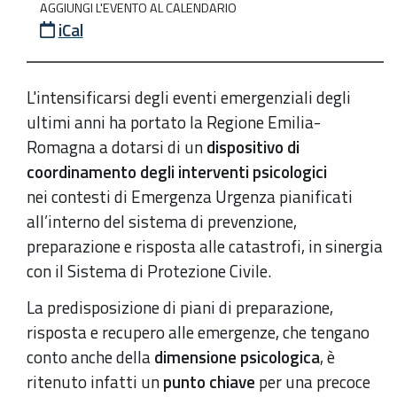
AGGIUNGI L'EVENTO AL CALENDARIO
Psicologia
iCal
dell’emergenza
e
Protezione
L'intensificarsi degli eventi emergenziali degli
civile:
ultimi anni ha portato la Regione Emilia-
un
Romagna a dotarsi di un
dispositivo di
approccio
coordinamento degli interventi psicologici
integrato
nei contesti di Emergenza Urgenza pianificati
alle
all’interno del sistema di prevenzione,
catastrofi
preparazione e risposta alle catastrofi, in sinergia
2026-
con il Sistema di Protezione Civile.
02-
La predisposizione di piani di preparazione,
12T09:00:00+01:00
risposta e recupero alle emergenze, che tengano
2026-
conto anche della
dimensione psicologica
, è
02-
ritenuto infatti un
punto chiave
per una precoce