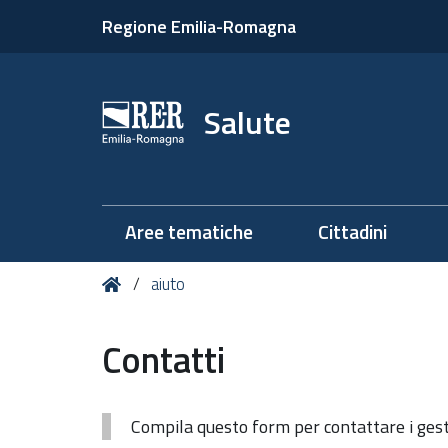
Regione Emilia-Romagna
Salute
Aree tematiche
Cittadini
Tu
Home
aiuto
sei
qui:
Contatti
Compila questo form per contattare i gesto