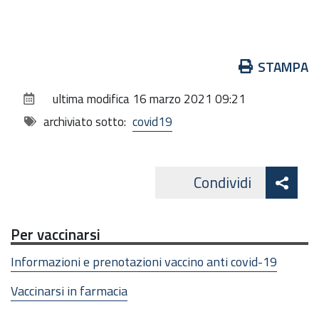
Azioni
STAMPA
sul
ultima modifica
16 marzo 2021 09:21
documento
archiviato sotto:
covid19
Att
Condividi
Facebo
cond
Per vaccinarsi
Informazioni e prenotazioni vaccino anti covid-19
Vaccinarsi in farmacia