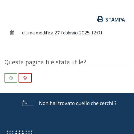
per
vedere
Azioni
STAMPA
l'immagine
sul
alle
ultima modifica
27 febbraio 2025 12:01
documento
dimensioni
originali…
Questa pagina ti è stata utile?
Si
No
Non hai trovato quello che cerchi ?