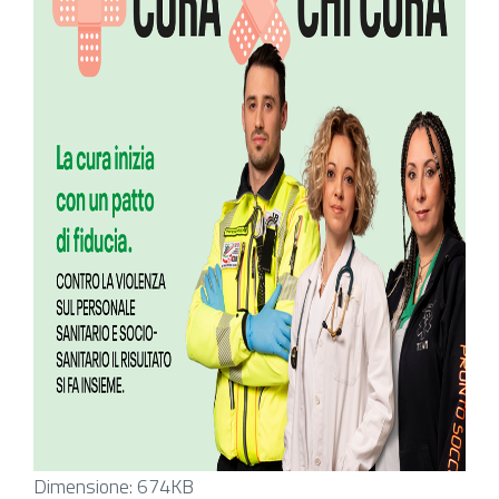
Clicca
Dimensione: 674KB