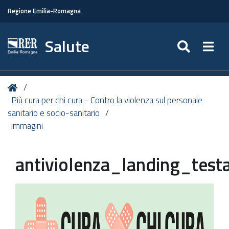
Regione Emilia-Romagna
Salute
SEARC
Togg
Tu
Home
sei
Più cura per chi cura - Contro la violenza sul personale
qui:
sanitario e socio-sanitario
immagini
antiviolenza_landing_test