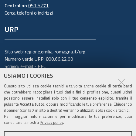
Centralino
051 5271
Cerca telefoni o indirizzi
URP
Sito web:
regione.emilia-romagna.it/urp
Numero verde URP:
800.66.22.00
Scrivici:
e-mail
-
PEC
USIAMO I COOKIES
Trasparenza
Questo sito utilizza
cookie tecnici
e talvolta anche
cookie di terze parti
che potrebbero raccogliere i tuoi dati a fini di profilazione; questi ultimi
possono essere installati
solo con il tuo consenso esplicito
, tramite il
pulsante
Accetta tutto
, oppure modificando le tue preferenze. Chiudendo
Amministrazione trasparente
il banner (con la X in alto a destra) verranno utilizzati solo i cookie tecnici.
Note legali e copyright
Per maggiori informazioni e per modificare le tue preferenze, puoi
Privacy e cookie
consultare la nostra
Privacy policy
.
Gestisci i cookie