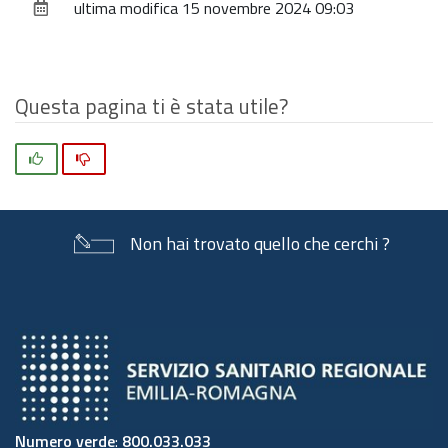
ultima modifica
15 novembre 2024 09:03
documento
dimensioni
originali…
Questa pagina ti è stata utile?
Si
No
Non hai trovato quello che cerchi ?
Numero verde
:
800.033.033