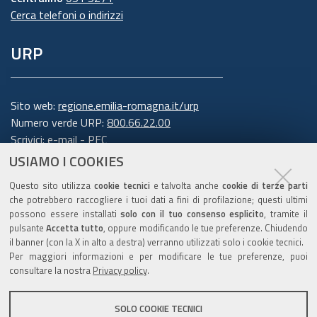
Cerca telefoni o indirizzi
6. Finalità e base giuridica del
URP
trattamento
Il trattamento dei suoi dati personali viene
effettuato dalla Giunta della Regione Emilia-
Sito web:
regione.emilia-romagna.it/urp
Romagna per lo svolgimento di funzioni
Numero verde URP:
800.66.22.00
Scrivici:
e-mail
-
PEC
istituzionali e, pertanto, ai sensi dell'art. 6
USIAMO I COOKIES
comma 1 lett. e) del Regolamento europeo n.
Trasparenza
679/2016, non necessita del suo consenso.
I dati
Questo sito utilizza
cookie tecnici
e talvolta anche
cookie di terze parti
personali sono trattati per la seguente
che potrebbero raccogliere i tuoi dati a fini di profilazione; questi ultimi
possono essere installati
solo con il tuo consenso esplicito
, tramite il
finalità: rispondere alle sue richieste
.
pulsante
Accetta tutto
, oppure modificando le tue preferenze. Chiudendo
Amministrazione trasparente
il banner (con la X in alto a destra) verranno utilizzati solo i cookie tecnici.
Per garantire l'efficienza del servizio, la
Note legali e copyright
Per maggiori informazioni e per modificare le tue preferenze, puoi
informiamo inoltre che i dati potrebbero essere
Privacy e cookie
consultare la nostra
Privacy policy
.
utilizzati per effettuare prove tecniche e/o
Gestisci i cookie
verificare il grado di soddisfazione degli utenti
SOLO COOKIE TECNICI
Dichiarazione di accessibilità