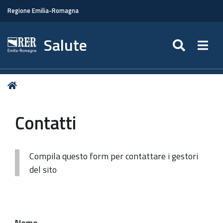
Regione Emilia-Romagna
Salute
SEARC
Togg
Tu
Home
sei
qui:
Contatti
Compila questo form per contattare i gestori
del sito
Nome