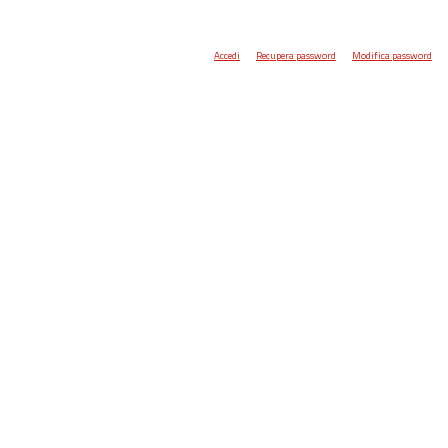
Accedi
Recupera password
Modifica password