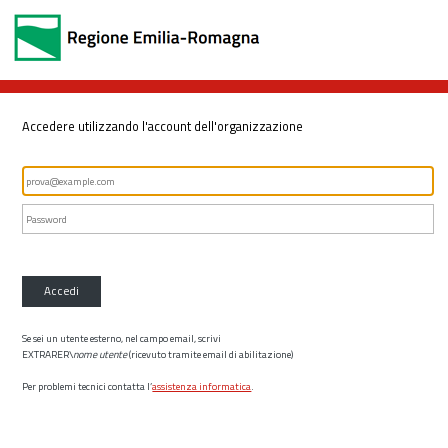
Accedere utilizzando l'account dell'organizzazione
Accedi
Se sei un utente esterno, nel campo email, scrivi
EXTRARER\
nome utente
(ricevuto tramite email di abilitazione)
Per problemi tecnici contatta l’
assistenza informatica
.